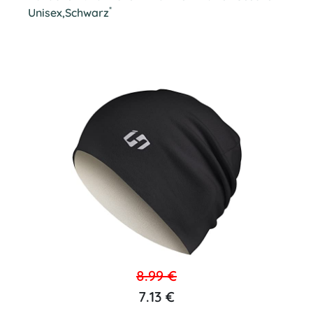
*
Unisex,Schwarz
8.99 €
7.13 €